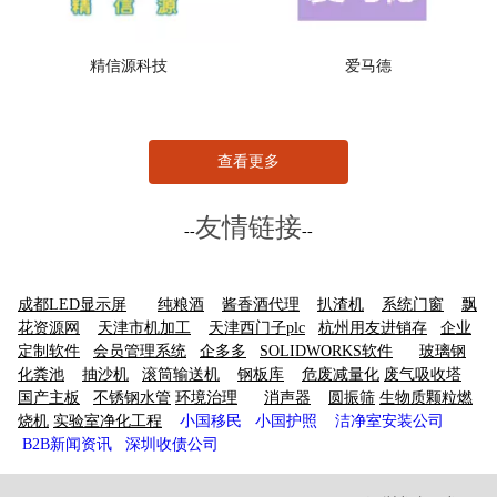
精信源科技
爱马德
查看更多
友情链接
--
--
成都LED显示屏
纯粮酒
酱香酒代理
扒渣机
系统门窗
飘
花资源网
天津市机加工
天津西门子plc
杭州用友进销存
企业
定制软件
会员管理系统
企多多
SOLIDWORKS软件
玻璃钢
化粪池
抽沙机
滚筒输送机
钢板库
危废减量化
废气吸收塔
国产主板
不锈钢水管
环境治理
消声器
圆振筛
生物质颗粒燃
烧机
实验室净化工程
小国移民
小国护照
洁净室安装公司
B2B新闻资讯
深圳收债公司